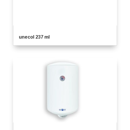
unecol 237 ml