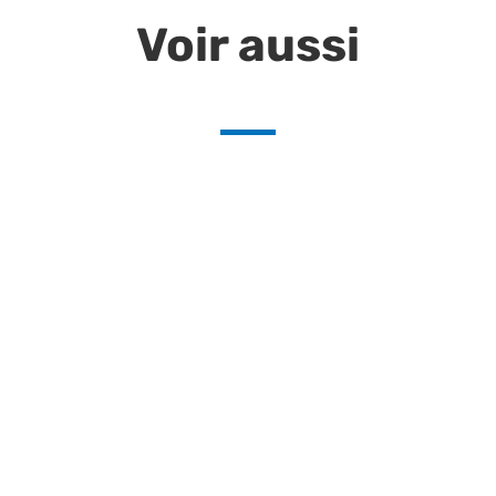
Voir aussi
astrée pour salles de bains modernes et de nombreuses fonctions
astrée pour salles de bains modernes et de nombreuses fonctions