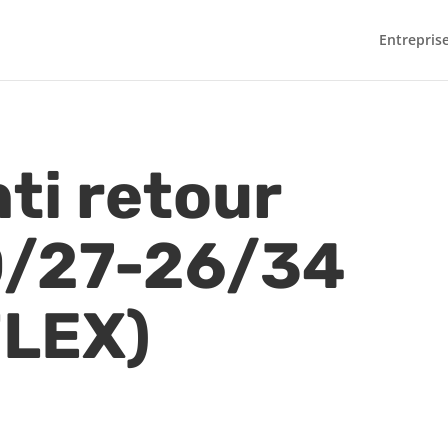
Entrepris
ti retour
0/27-26/34
LEX)