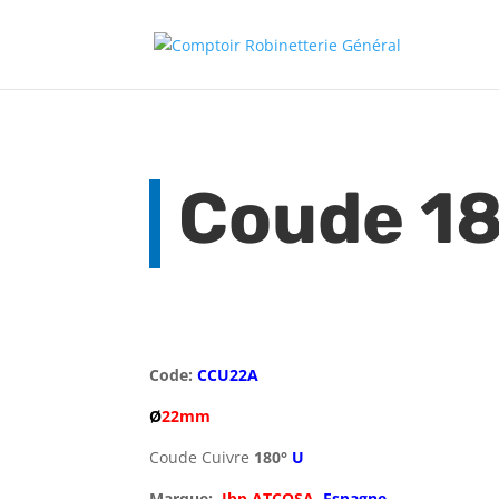
Coude 18
Code:
CCU22A
Ø
22mm
Coude Cuivre
180°
U
Marque:
Ibp ATCOSA
Espagne