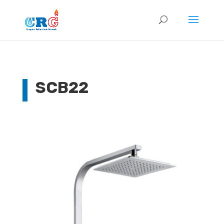
SCB22